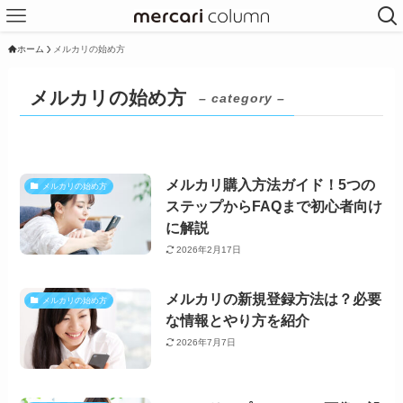
ホーム
メルカリの始め方
メルカリの始め方
– category –
メルカリ購入方法ガイド！5つの
メルカリの始め方
ステップからFAQまで初心者向け
に解説
2026年2月17日
メルカリの新規登録方法は？必要
メルカリの始め方
な情報とやり方を紹介
2026年7月7日