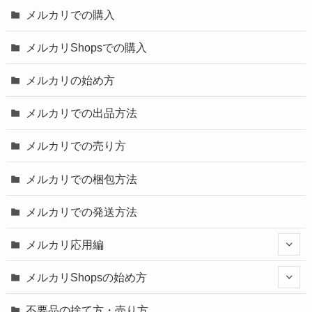
メルカリでの購入
メルカリShopsでの購入
メルカリの始め方
メルカリでの出品方法
メルカリでの売り方
メルカリでの梱包方法
メルカリでの発送方法
メルカリ応用編
メルカリShopsの始め方
不要品の捨て方・売り方