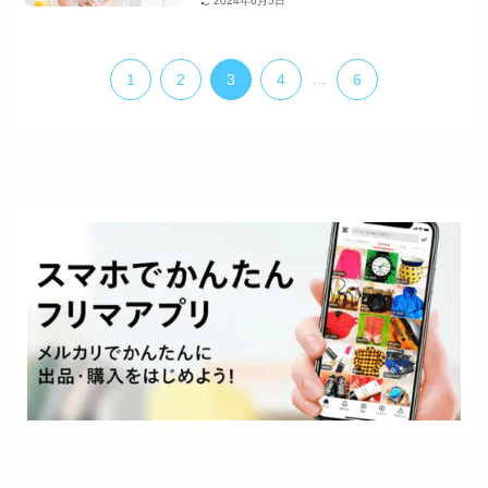
2024年6月5日
1
2
3
4
...
6