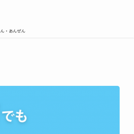
しん・あんぜん
？