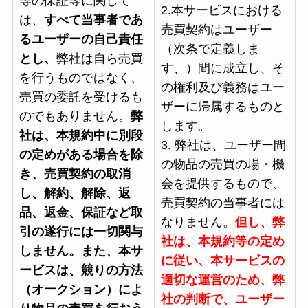
等の保証等に関して
2.本サービスにおける
は、
すべて当事者であ
売買契約はユーザー
るユーザーの自己責任
（次条で定義しま
とし、
弊社は自ら売買
す、）間に成立し、そ
を行うものではなく、
の権利及び義務はユー
売買の委託を受けるも
ザーに帰属するものと
のでもありません。
弊
します。
社は、本規約中に別段
3. 弊社は、ユーザー間
の定めがある場合を除
の物品の売買の場・機
き、売買契約の取消
会を提供するもので、
し、解約、解除、返
売買契約の当事者には
品、返金、保証など取
なりません。
但し、弊
引の遂行には一切関与
社は、本規約等の定め
しません。また、本サ
に従い、本サービスの
ービスは、競りの方法
適切な運営のため、弊
（オークション）によ
社の判断で、ユーザー