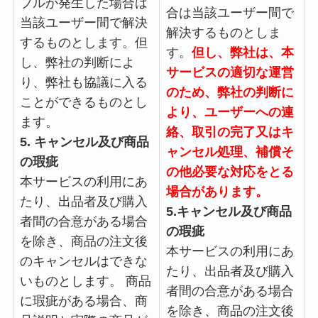
ブルが発生した場合は
合は当該ユーザー間で
当該ユーザー間で解決
解決するものとしま
するものとします。但
す。
但し、弊社は、本
し、弊社の判断によ
サービスの適切な運営
り、弊社も協議に入る
のため、弊社の判断に
ことができるものとし
より、ユーザーへの連
ます。
絡、取引の完了又はキ
5. キャンセル及び商品
ャンセル処理、補償そ
の瑕疵
の他必要な対応をとる
本サービスの利用にあ
場合があります。
たり、出品者及び購入
5.キャンセル及び商品
者間の合意がある場合
の瑕疵
を除き、商品の注文後
本サービスの利用にあ
のキャンセルはできな
たり、出品者及び購入
いものとします。 商品
者間の合意がある場合
に瑕疵がある場合、商
を除き、商品の注文後