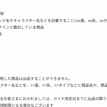
加
名やキャラクター名などを記載すること(:xx風、xx系、xxタ
ザインと酷似している商品
品
用した商品は出品することができません。
クター名などを、☓☓風、☓☓系、☓☓タイプなどと商品名や、
るお客さまにおかれましては、ガイド改定日までに出品の取り
用制限となる場合もございます