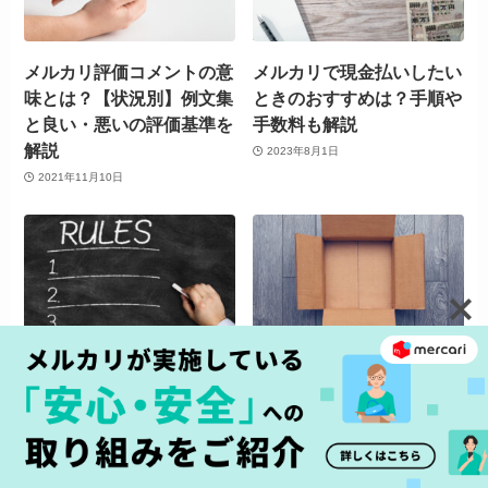
メルカリ評価コメントの意
メルカリで現金払いしたい
味とは？【状況別】例文集
ときのおすすめは？手順や
と良い・悪いの評価基準を
手数料も解説
解説
2023年8月1日
2021年11月10日
メルカリのルールとマナー
【メルカリ】80サイズの
をチェック。あんしんして
箱はどこで買える？購入方
出品・購入するための利用
法や料金解説、配送方法の
規約を解説
おさらいも
2022年12月19日
2023年9月11日