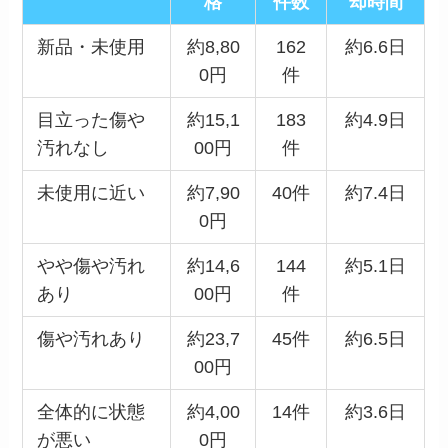
格
件数
却時間
新品・未使用
約8,80
162
約6.6日
0円
件
目立った傷や
約15,1
183
約4.9日
汚れなし
00円
件
未使用に近い
約7,90
40件
約7.4日
0円
やや傷や汚れ
約14,6
144
約5.1日
あり
00円
件
傷や汚れあり
約23,7
45件
約6.5日
00円
全体的に状態
約4,00
14件
約3.6日
が悪い
0円