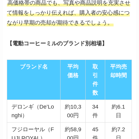
高価格帯の商品でも、写真や商品説明を充実させ
て情報をしっかり伝えれば、購入者の安心感につ
ながり早期の売却が期待できるでしょう。
【電動コーヒーミルのブランド別相場】
ブランド名
平均
取
平均売
価格
引
却時間
件
数
デロンギ（De’Lo
約10,3
34
約6.1
nghi）
00円
件
日
フジローヤル（F
約58,9
45
約7.2
UJI ROYAL）
00円
件
日