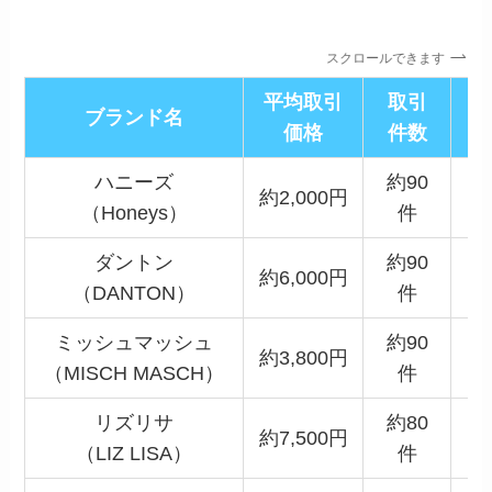
スクロールできます
平均取引
取引
ブランド名
価格
件数
ハニーズ
約90
約2,000円
（Honeys）
件
ダントン
約90
約6,000円
（DANTON）
件
ミッシュマッシュ
約90
約3,800円
（MISCH MASCH）
件
リズリサ
約80
約7,500円
（LIZ LISA）
件