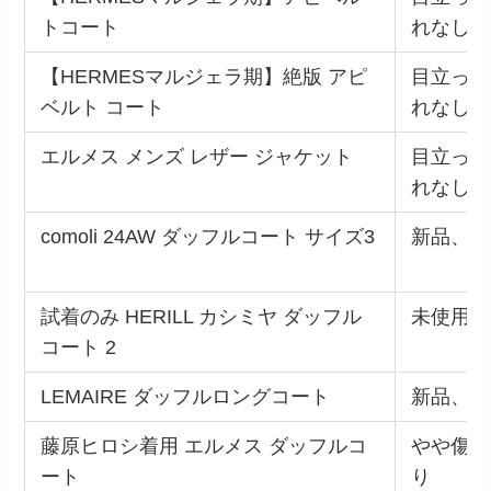
トコート
れなし
【HERMESマルジェラ期】絶版 アピ
目立った
ベルト コート
れなし
エルメス メンズ レザー ジャケット
目立った
れなし
comoli 24AW ダッフルコート サイズ3
新品、未
試着のみ HERILL カシミヤ ダッフル
未使用に
コート 2
LEMAIRE ダッフルロングコート
新品、未
藤原ヒロシ着用 エルメス ダッフルコ
やや傷や
ート
り