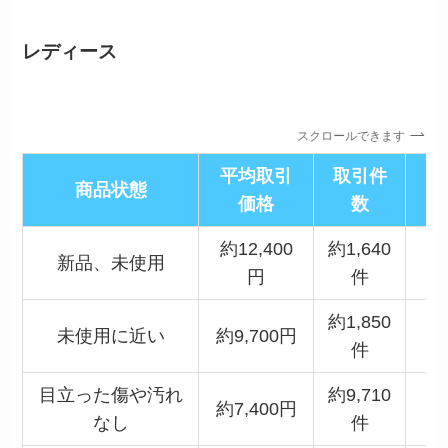
レディース
スクロールできます
平均取引
取引件
平
商品状態
価格
数
約12,400
約1,640
新品、未使用
円
件
約1,850
未使用に近い
約9,700円
件
目立った傷や汚れ
約9,710
約7,400円
なし
件