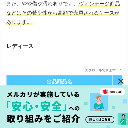
また、やや傷や汚れありでも、
ヴィンテージ商品
などはその希少性から高額で売買されるケースが
あります。
レディース
スクロールできます
出品商品名
LOUIS VUITTON フーディッドラップコー
目立
ト
汚れ
お値下げ！HERMES ウールダッフルコー
未使
ト 2023AW エルメス！