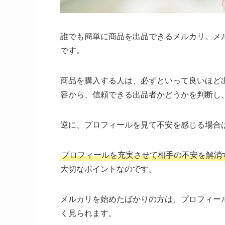
誰でも簡単に商品を出品できるメルカリ。メ
です。
商品を購入する人は、必ずといって良いほど
容から、信頼できる出品者かどうかを判断し
逆に、プロフィールを見て不安を感じる場合
プロフィールを充実させて相手の不安を解消
大切なポイントなのです。
メルカリを始めたばかりの方は、プロフィー
く見られます。