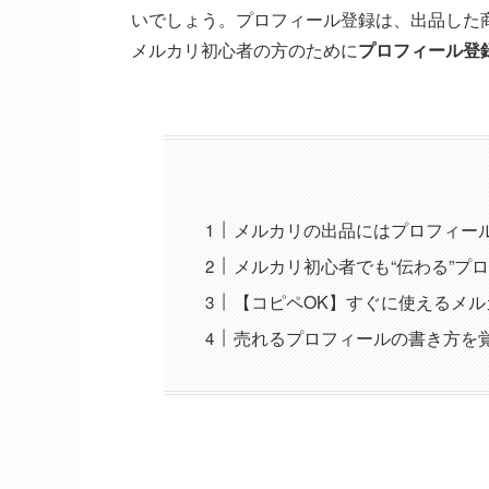
いでしょう。プロフィール登録は、出品した
メルカリ初心者の方のために
プロフィール登
メルカリの出品にはプロフィー
メルカリ初心者でも“伝わる”プ
【コピペOK】すぐに使えるメ
売れるプロフィールの書き方を