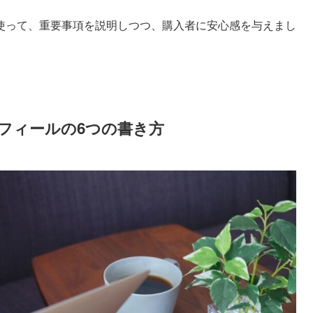
使って、重要事項を説明しつつ、購入者に安心感を与えまし
フィールの6つの書き方