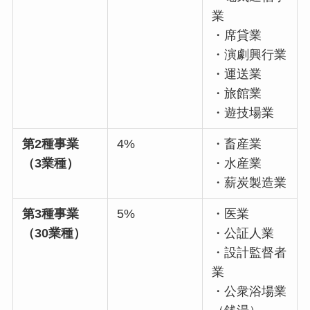
業
・席貸業
・演劇興行業
・運送業
・旅館業
・遊技場業
第2種事業
4%
・畜産業
（3業種）
・水産業
・薪炭製造業
第3種事業
5%
・医業
（30業種）
・公証人業
・設計監督者
業
・公衆浴場業