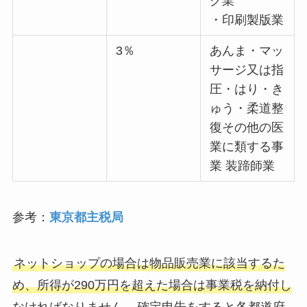
グ業
・印刷製版業
3％
あんま・マッ
サージ又は指
圧・はり・き
ゅう・柔道整
復その他の医
業に類する事
業 装蹄師業
参考：
東京都主税局
ネットショップの場合は物品販売業に該当するた
め、所得が290万円を超えた場合は事業税を納付し