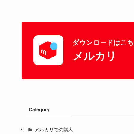
ダウンロードはこ
メルカリ
Category
メルカリでの購入