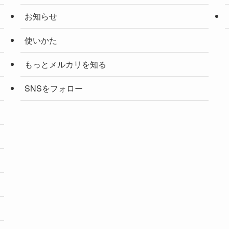
お知らせ
使いかた
もっとメルカリを知る
SNSをフォロー