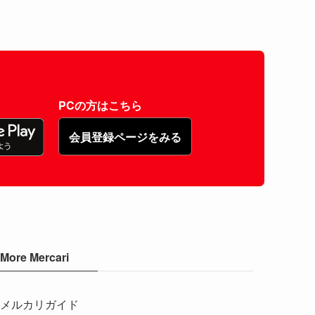
PCの方はこちら
会員登録ページをみる
More Mercari
メルカリガイド