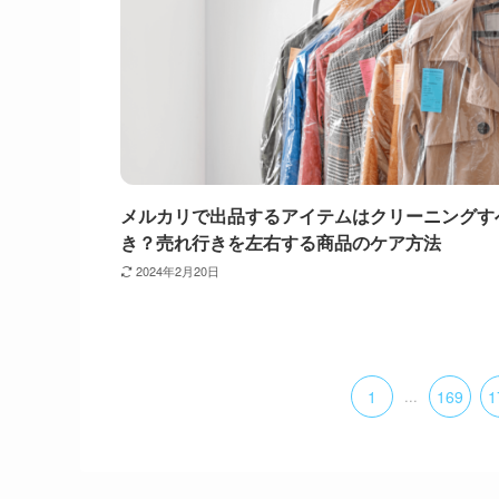
メルカリで出品するアイテムはクリーニングす
き？売れ行きを左右する商品のケア方法
2024年2月20日
1
...
169
1