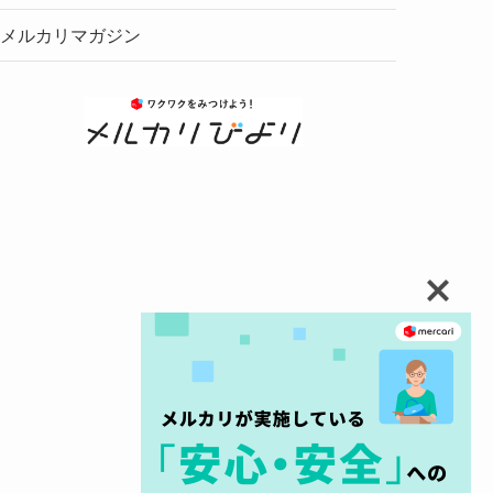
メルカリマガジン