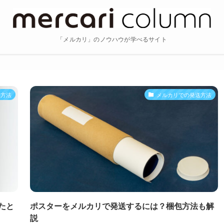
「メルカリ」のノウハウが学べるサイト
送方法
メルカリでの発送方法
たと
ポスターをメルカリで発送するには？梱包方法も解
説