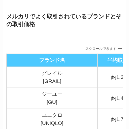
メルカリでよく取引されているブランドとそ
の取引価格
スクロールできます
ブランド名
平均取引
グレイル
約1,30
[GRAIL]
ジーユー
約1,40
[GU]
ユニクロ
約1,70
[UNIQLO]