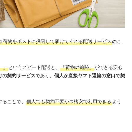
な荷物をポストに投函して届けてくれる配送サービス
のこ
）」
というスピード配送と、
「荷物の追跡」
ができる安心
けの契約サービス
であり、
個人が直接ヤマト運輸の窓口で契
することで、
個人でも契約不要かつ格安で利用できる
よう