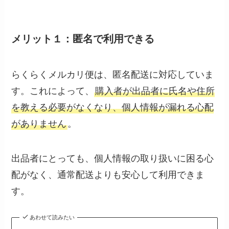
メリット１：匿名で利用できる
らくらくメルカリ便は、匿名配送に対応していま
す。これによって、
購入者が出品者に氏名や住所
を教える必要がなくなり、個人情報が漏れる心配
がありません
。
出品者にとっても、個人情報の取り扱いに困る心
配がなく、通常配送よりも安心して利用できま
す。
あわせて読みたい