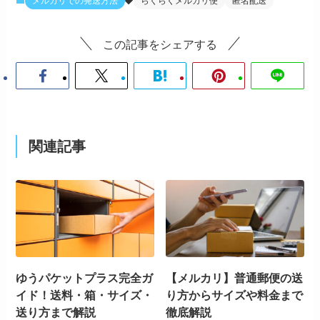
メルカリでの発送方法
らくらくメルカリ便
匿名配送
この記事をシェアする
関連記事
ゆうパケットプラス完全ガ
【メルカリ】普通郵便の送
イド！送料・箱・サイズ・
り方からサイズや料金まで
送り方まで解説
徹底解説