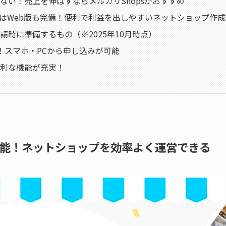
ない！売上を伸ばすならメルカリShopsがおすすめ
psはWeb版も完備！便利で利益を出しやすいネットショップ作
請時に準備するもの（※2025年10月時点）
！スマホ・PCから申し込みが可能
利な機能が充実！
可能！ネットショップを効率よく運営できる