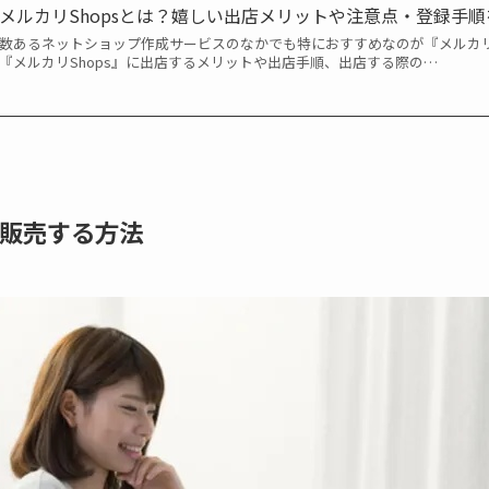
メルカリShopsとは？嬉しい出店メリットや注意点・登録手
数あるネットショップ作成サービスのなかでも特におすすめなのが『メルカリS
『メルカリShops』に出店するメリットや出店手順、出店する際の…
を販売する方法