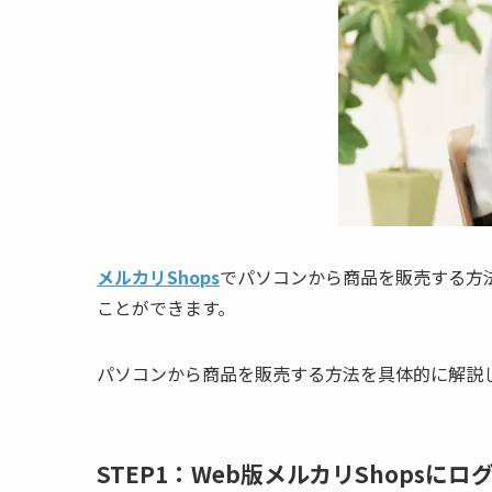
メルカリShops
でパソコンから商品を販売する方
ことができます。
パソコンから商品を販売する方法を具体的に解説
STEP1：Web版メルカリShopsに