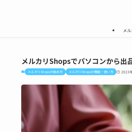
メル
メルカリShopsでパソコンから
メルカリShopsの始め方
メルカリShopsの機能・使い方
2023