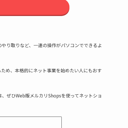
ジのやり取りなど、一連の操作がパソコンでできるよ
いるため、本格的にネット事業を始めたい人にもおす
ぜひWeb版メルカリShopsを使ってネットショ