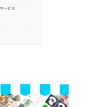
成サービス