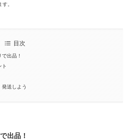
ます。
目次
リで出品！
ント
・発送しよう
で出品！