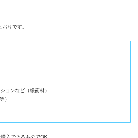
とおりです。
ッションなど（緩衝材）
袋等）
で購入できるものでOK。