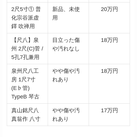
2尺5寸① 普
新品、未使
20万円
化宗谷派虚
用
鐸 吹禅用
【尺八】泉
目立った傷
18万円
州 2尺(C)菅 /
や汚れなし
5孔7孔兼用
泉州尺八工
やや傷や汚
18万円
房 1尺7寸
れあり
(E♭管)
TypeB 琴古
真山銘尺八
やや傷や汚
17万円
真翁作 八寸
れあり