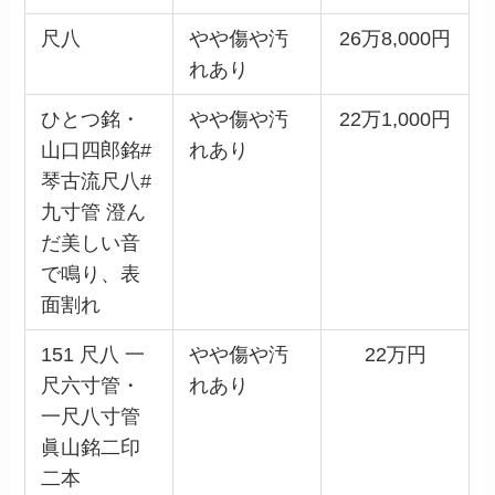
尺八
やや傷や汚
26万8,000円
れあり
ひとつ銘・
やや傷や汚
22万1,000円
山口四郎銘#
れあり
琴古流尺八#
九寸管 澄ん
だ美しい音
で鳴り、表
面割れ
151 尺八 一
やや傷や汚
22万円
尺六寸管・
れあり
一尺八寸管
眞山銘二印
二本