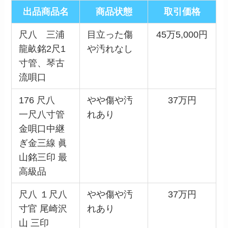
出品商品名
商品状態
取引価格
尺八 三浦
目立った傷
45万5,000円
龍畝銘2尺1
や汚れなし
寸管、琴古
流唄口
176 尺八
やや傷や汚
37万円
一尺八寸管
れあり
金唄口中継
ぎ金三線 眞
山銘三印 最
高級品
尺八 １尺八
やや傷や汚
37万円
寸官 尾崎沢
れあり
山 三印