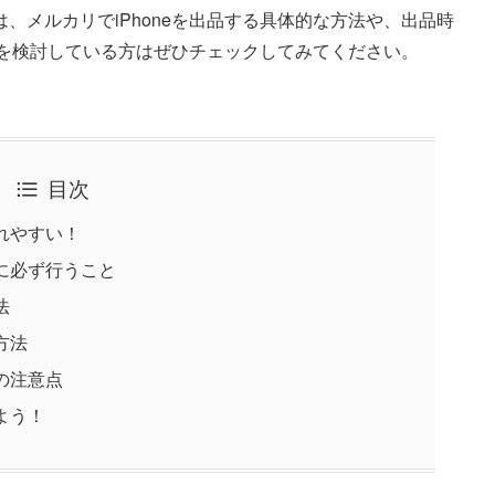
、メルカリでiPhoneを出品する具体的な方法や、出品時
出品を検討している方はぜひチェックしてみてください。
目次
売れやすい！
前に必ず行うこと
法
方法
際の注意点
よう！