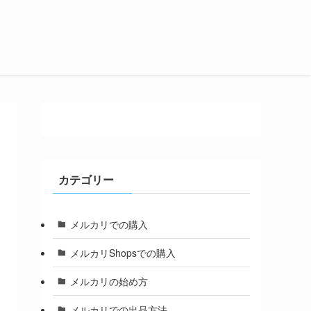
カテゴリー
メルカリでの購入
メルカリShopsでの購入
メルカリの始め方
メルカリでの出品方法