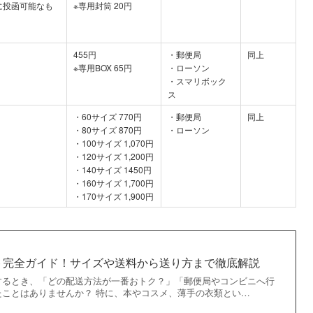
ストに投函可能なも
※専用封筒 20円
455円
・郵便局
同上
※専用BOX 65円
・ローソン
・スマリボック
ス
・60サイズ 770円
・郵便局
同上
・80サイズ 870円
・ローソン
・100サイズ 1,070円
・120サイズ 1,200円
・140サイズ 1450円
・160サイズ 1,700円
・170サイズ 1,900円
ト完全ガイド！サイズや送料から送り方まで徹底解説
するとき、「どの配送方法が一番おトク？」「郵便局やコンビニへ行
たことはありませんか？ 特に、本やコスメ、薄手の衣類とい…