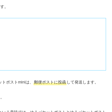
ます。
ポストminiは、
郵便ポストに投函
して発送します。
す。
という意味では、ゆうパケットポストとゆうパケットポスト