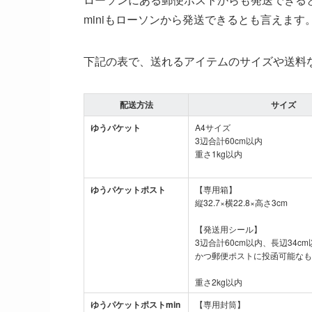
miniもローソンから発送できるとも言えます
下記の表で、送れるアイテムのサイズや送料
配送方法
サイズ
ゆうパケット
A4サイズ
3辺合計60cm以内
重さ1kg以内
ゆうパケットポスト
【専用箱】
縦32.7×横22.8×高さ3cm
【発送用シール】
3辺合計60cm以内、長辺34c
かつ郵便ポストに投函可能なも
重さ2kg以内
ゆうパケットポストmin
【専用封筒】