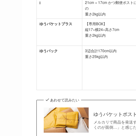
21cm × 17cm かつ郵便ポ
i
の
重さ2kg以内
ゆうパケットプラス
【専用BOX】
縦17×横24×高さ7cm
重さ2kg以内
ゆうパック
3辺合計170cm以内
重さ25kg以内
あわせて読みたい
ゆうパケットポス
メルカリで商品を発送
くのが面倒…」と感じ