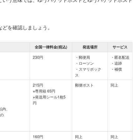
。
などを確認しましょう。
全国一律料金(税込)
発送場所
サービス
230円
・郵便局
・匿名配送
・ローソン
・追跡
・スマリボック
・補償
ス
215円
郵便ポスト
同上
※専用箱 65円
※発送用シール1枚5
円
m以内、
の
160円
同上
同上