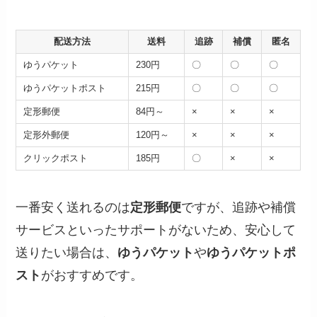
配送方法
送料
追跡
補償
匿名
ゆうパケット
230円
〇
〇
〇
ゆうパケットポスト
215円
〇
〇
〇
定形郵便
84円～
×
×
×
定形外郵便
120円～
×
×
×
クリックポスト
185円
〇
×
×
一番安く送れるのは
定形郵便
ですが、追跡や補償
サービスといったサポートがないため、安心して
送りたい場合は、
ゆうパケット
や
ゆうパケットポ
スト
がおすすめです。