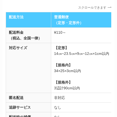
スクロールできます
配送方法
普通郵便
（定形・定形外）
配送料金
¥110～
（税込、全国一律）
対応サイズ
【定形】
14㎝~23.5㎝×9㎝~12㎝×1cm以内
【規格内】
34×25×3cm以内
【規格外】
3辺計90cm以内
匿名配送
非対応
追跡サービス
なし
配送時の補償
なし