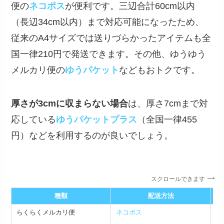
便の
ネコポス
が便利です。三辺合計60cm以内
（長辺34cm以内）まで対応可能になったため、
従来のA4サイズでは送りづらかったアイテムも全
国一律210円で発送できます。その他、ゆうゆう
メルカリ便の
ゆうパケット
などもおトクです。
厚さが3cmに収まらない場合
は、厚さ7cmまで対
応している
ゆうパケットプラス
（全国一律455
円）などを利用するのが良いでしょう。
スクロールできます
種類
配送方法
らくらくメルカリ便
ネコポス
三
3