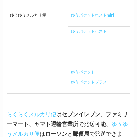
（
ゆうゆうメルカリ便
ゆうパケットポストmini
内寸
(
ゆうパケットポスト
専
内
便
専
(
ゆうパケット
3
ゆうパケットプラス
1
らくらくメルカリ便
は
セブンイレブン
、
ファミリ
ーマート
、
ヤマト運輸営業所
で発送可能、
ゆうゆ
うメルカリ便
は
ローソン
と
郵便局
で発送できま