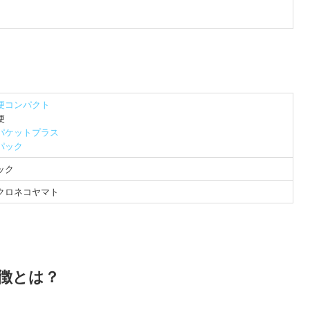
便コンパクト
便
パケットプラス
パック
ック
クロネコヤマト
徴とは？