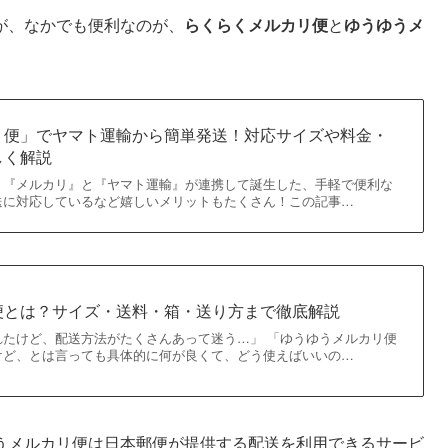
が、なかでも便利なのが、
らくらくメルカリ便
と
ゆうゆうメ
リ便」でヤマト運輸から簡単発送！対応サイズや料金・
しく解説
、『メルカリ』と『ヤマト運輸』が連携して誕生した、手軽で便利な
送に対応しているなど嬉しいメリットもたくさん！この記事…
便とは？サイズ・送料・箱・送り方まで徹底解説
れたけど、配送方法がたくさんあって迷う…」 「ゆうゆうメルカリ便
けど、とは言っても具体的に何が良くて、どう使えばいいの…
うメルカリ便は日本郵便が提供する配送を利用できるサービ