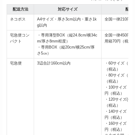
配送方法
対応サイズ
配送
ネコポス
A4サイズ・厚さ3cm以内・重さ1k
全国一律210円
g以内
宅急便コン
・専用薄型BOX（縦24.8cm/横34c
全国一律450円
パクト
m/厚さ8mm程度）
用箱70円（税込
・専用BOX（縦20cm/横25cm/厚
さ5㎝）
宅急便
3辺合計160cm以内
・60サイズ（〜2
（税込）
・80サイズ（〜5
（税込）
・100サイズ（〜1
円（税込）
・120サイズ(〜15
（税込）
・140サイズ（〜2
円（税込）
・160サイズ（〜25
円（税込）