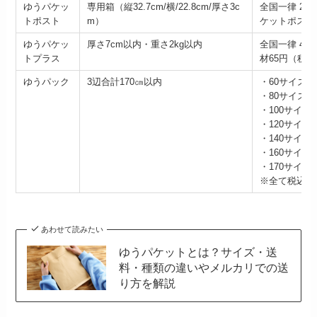
ゆうパケッ
専用箱（縦32.7cm/横/22.8cm/厚さ3c
全国一律 21
トポスト
m）
ケットポスト
ゆうパケッ
厚さ7cm以内・重さ2kg以内
全国一律 45
トプラス
材65円（税込
ゆうパック
3辺合計170㎝以内
・60サイズ 7
・80サイズ 8
・100サイズ 1
・120サイズ 1
・140サイズ 
・160サイズ 1
・170サイズ 1
※全て税込
あわせて読みたい
ゆうパケットとは？サイズ・送
料・種類の違いやメルカリでの送
り方を解説